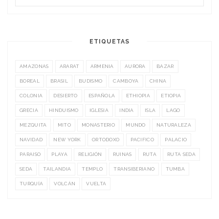
ETIQUETAS
AMAZONAS
ARARAT
ARMENIA
AURORA
BAZAR
BOREAL
BRASIL
BUDISMO
CAMBOYA
CHINA
COLONIA
DESIERTO
ESPAÑOLA
ETHIOPIA
ETIOPIA
GRECIA
HINDUISMO
IGLESIA
INDIA
ISLA
LAGO
MEZQUITA
MITO
MONASTERIO
MUNDO
NATURALEZA
NAVIDAD
NEW YORK
ORTODOXO
PACIFICO
PALACIO
PARAISO
PLAYA
RELIGIÓN
RUINAS
RUTA
RUTA SEDA
SEDA
TAILANDIA
TEMPLO
TRANSIBERIANO
TUMBA
TURQUÍA
VOLCÁN
VUELTA