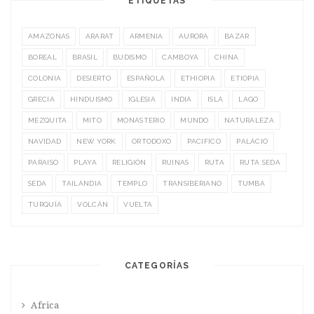
ETIQUETAS
AMAZONAS
ARARAT
ARMENIA
AURORA
BAZAR
BOREAL
BRASIL
BUDISMO
CAMBOYA
CHINA
COLONIA
DESIERTO
ESPAÑOLA
ETHIOPIA
ETIOPIA
GRECIA
HINDUISMO
IGLESIA
INDIA
ISLA
LAGO
MEZQUITA
MITO
MONASTERIO
MUNDO
NATURALEZA
NAVIDAD
NEW YORK
ORTODOXO
PACIFICO
PALACIO
PARAISO
PLAYA
RELIGIÓN
RUINAS
RUTA
RUTA SEDA
SEDA
TAILANDIA
TEMPLO
TRANSIBERIANO
TUMBA
TURQUÍA
VOLCÁN
VUELTA
CATEGORÍAS
Africa