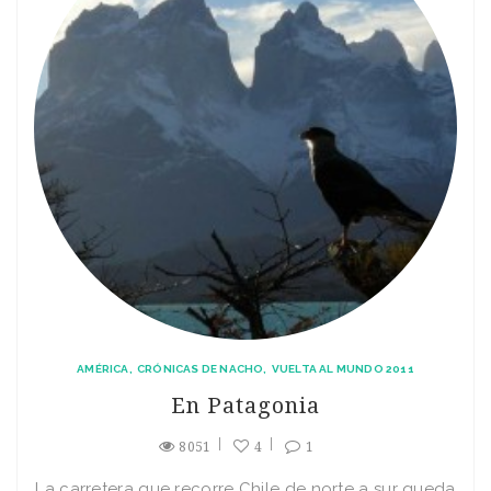
AMÉRICA
CRÓNICAS DE NACHO
VUELTA AL MUNDO 2011
En Patagonia
8051
4
1
La carretera que recorre Chile de norte a sur queda