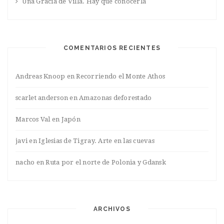
Una Gracia de Villa. Hay que conocerla
COMENTARIOS RECIENTES
Andreas Knoop
en
Recorriendo el Monte Athos
scarlet anderson
en
Amazonas deforestado
Marcos Val
en
Japón
javi
en
Iglesias de Tigray. Arte en las cuevas
nacho
en
Ruta por el norte de Polonia y Gdansk
ARCHIVOS