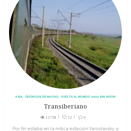
ASIA
CRÓNICAS DE NACHO
VUELTA AL MUNDO 2003 SIN AVIÓN
Transiberiano
12738
12
0
Por fin estaba en la mí­tica estación Yaroslavsky a