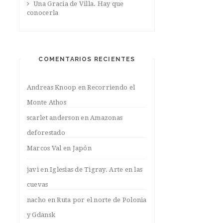
Una Gracia de Villa. Hay que
conocerla
COMENTARIOS RECIENTES
Andreas Knoop
en
Recorriendo el
Monte Athos
scarlet anderson
en
Amazonas
deforestado
Marcos Val
en
Japón
javi
en
Iglesias de Tigray. Arte en las
cuevas
nacho
en
Ruta por el norte de Polonia
y Gdansk