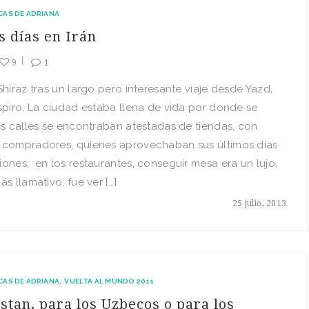
CAS DE ADRIANA
s días en Irán
9
1
Shiraz tras un largo pero interesante viaje desde Yazd,
spiro. La ciudad estaba llena de vida por donde se
as calles se encontraban atestadas de tiendas, con
 compradores, quienes aprovechaban sus últimos días
ones; en los restaurantes, conseguir mesa era un lujo,
ás llamativo, fue ver […]
25 julio, 2013
CAS DE ADRIANA
VUELTA AL MUNDO 2011
stan, para los Uzbecos o para los