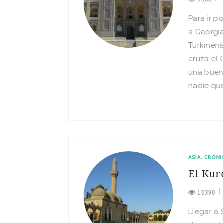
Para ir p
a Georgia
Turkmenis
cruza el 
una buen
nadie que
ASIA
CRÓNI
El Kur
10390
Llegar a 