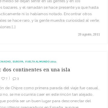
e medio se dejan sentir en las gentes y en los
os bazares, y el ramadán se hace presente ya que hasta
cticamente ni lo habíamos notado. Encontrar otros
les se hace raro, y la gente muestra curiosidad al verte.
lones […]
20 agosto, 2011
E NACHO
EUROPA
VUELTA AL MUNDO 2011
: dos continentes en una isla
7
3
ón de Chipre como primera parada del viaje fue casual.
i no, se me ocurriría caer en este rincón tan alejado.
que podría ser un buen lugar para desconectar del
 los últimos preparativos en España, aunque