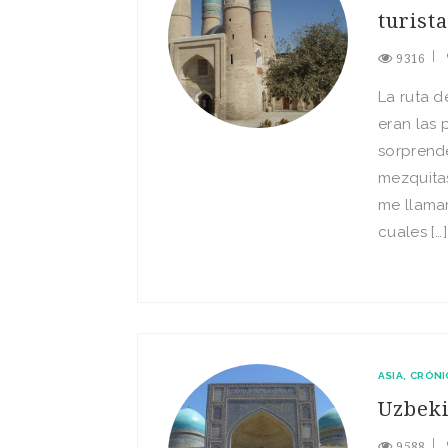
turist
9316
La ruta d
eran las
sorprend
mezquita
me llamar
cuales […]
ASIA
CRÓNI
Uzbeki
9588