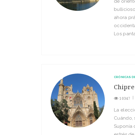
de orient
bullicios
ahora prá
occidenta
Los panta
CRÓNICAS D
Chipre
10347
La elecci
Cuándo, s
Suponía 
estrés de