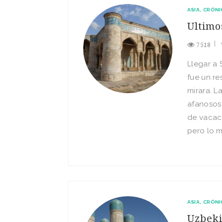
ASIA
CRÓNI
Ultimo
7518
Llegar a 
fue un re
mirara. L
afanosos
de vacaci
pero lo m
ASIA
CRÓNI
Uzbeki