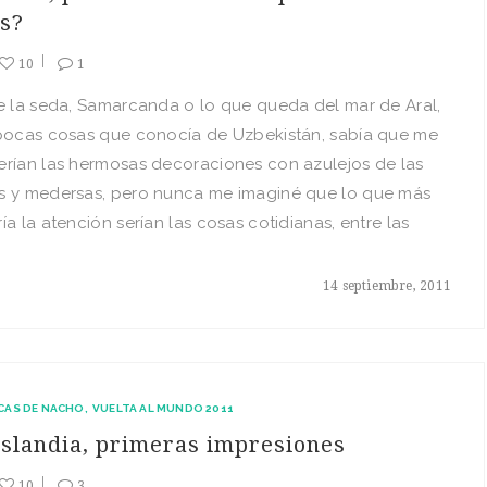
as?
10
1
e la seda, Samarcanda o lo que queda del mar de Aral,
 pocas cosas que conocía de Uzbekistán, sabía que me
erían las hermosas decoraciones con azulejos de las
s y medersas, pero nunca me imaginé que lo que más
ía la atención serían las cosas cotidianas, entre las
14 septiembre, 2011
CAS DE NACHO
VUELTA AL MUNDO 2011
slandia, primeras impresiones
10
3