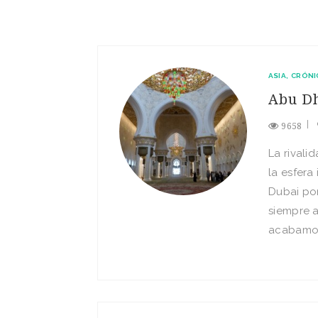
ASIA
CRÓNI
Abu Dh
9658
La rivali
la esfera
Dubai por
siempre a
acabamos