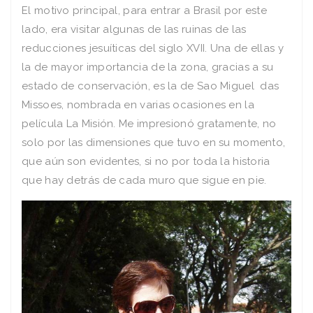
El motivo principal, para entrar a Brasil por este
lado, era visitar algunas de las ruinas de las
reducciones jesuíticas del siglo XVII. Una de ellas y
la de mayor importancia de la zona, gracias a su
estado de conservación, es la de Sao Miguel das
Missoes, nombrada en varias ocasiones en la
película La Misión. Me impresionó gratamente, no
solo por las dimensiones que tuvo en su momento,
que aún son evidentes, si no por toda la historia
que hay detrás de cada muro que sigue en pie.