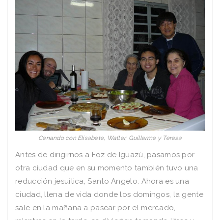
Cenando con Elisabete, Walter, Guillerme y Teresa
Antes de dirigirnos a Foz de Iguazú, pasamos por
otra ciudad que en su momento también tuvo una
reducción jesuítica, Santo Angelo. Ahora es una
ciudad, llena de vida donde los domingos, la gente
sale en la mañana a pasear por el mercado,