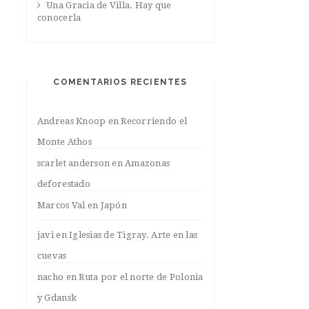
Una Gracia de Villa. Hay que
conocerla
COMENTARIOS RECIENTES
Andreas Knoop
en
Recorriendo el
Monte Athos
scarlet anderson
en
Amazonas
deforestado
Marcos Val
en
Japón
javi
en
Iglesias de Tigray. Arte en las
cuevas
nacho
en
Ruta por el norte de Polonia
y Gdansk