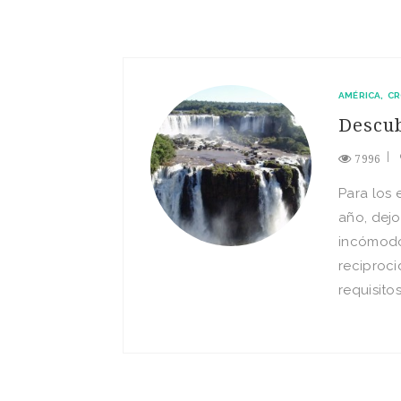
AMÉRICA
CR
Descub
7996
Para los e
año, dejo
incómodo
reciproci
requisitos