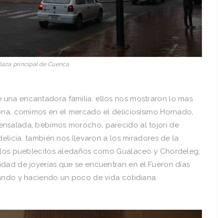
laza principal de Cuenca
una encantadora familia: ellos nos mostraron lo mas
zona, comimos en el mercado el deliciosísimo Hornado,
ensalada, bebimos morocho, parecido al tojori de
delicia, también nos llevaron a los miradores de la
a los pueblecitos aledaños como Gualaceo y Chordeleg,
idad de joyerías que se encuentran en el.Fueron días
lando y haciendo un poco de vida cotidiana.