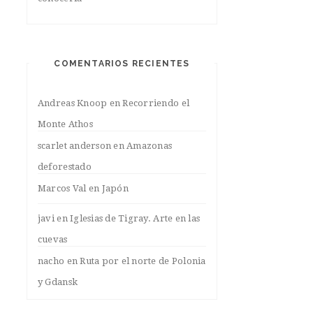
COMENTARIOS RECIENTES
Andreas Knoop
en
Recorriendo el
Monte Athos
scarlet anderson
en
Amazonas
deforestado
Marcos Val
en
Japón
javi
en
Iglesias de Tigray. Arte en las
cuevas
nacho
en
Ruta por el norte de Polonia
y Gdansk