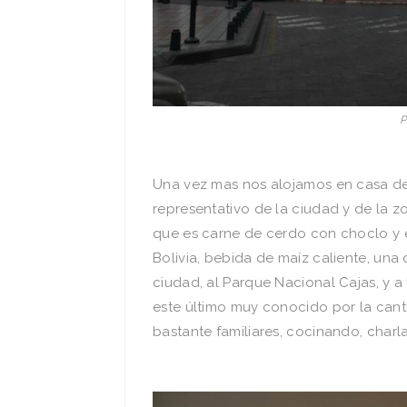
P
Una vez mas nos alojamos en casa de 
representativo de la ciudad y de la 
que es carne de cerdo con choclo y 
Bolivia, bebida de maíz caliente, una 
ciudad, al Parque Nacional Cajas, y 
este último muy conocido por la cant
bastante familiares, cocinando, char