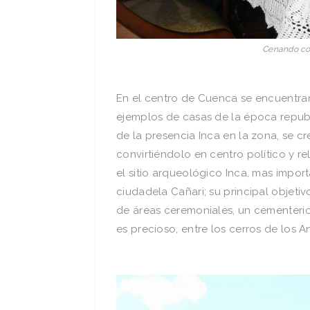
Cenando con 
En el centro de Cuenca se encuentran
ejemplos de casas de la época repub
de la presencia Inca en la zona, se c
convirtiéndolo en centro político y re
el sitio arqueológico Inca, mas impo
ciudadela Cañari; su principal objeti
de áreas ceremoniales, un cementerio
es precioso, entre los cerros de los 