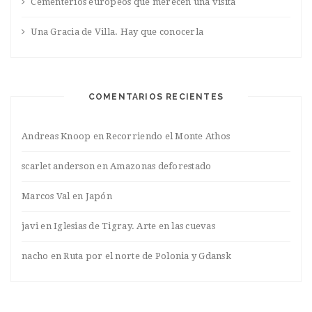
Cementerios europeos que merecen una visita
Una Gracia de Villa. Hay que conocerla
COMENTARIOS RECIENTES
Andreas Knoop
en
Recorriendo el Monte Athos
scarlet anderson
en
Amazonas deforestado
Marcos Val
en
Japón
javi
en
Iglesias de Tigray. Arte en las cuevas
nacho
en
Ruta por el norte de Polonia y Gdansk