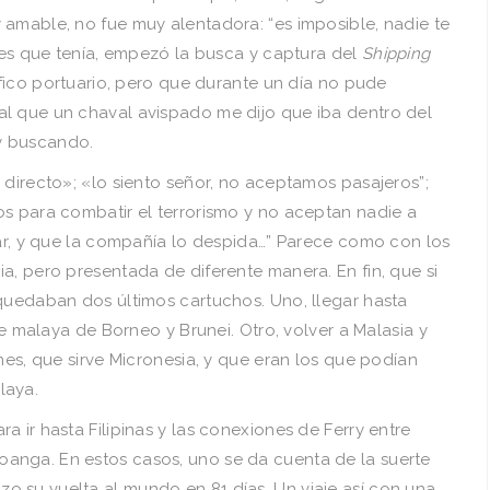
 amable, no fue muy alentadora: “es imposible, nadie te
ones que tenía, empezó la busca y captura del
Shipping
ráfico portuario, pero que durante un día no pude
l que un chaval avispado me dijo que iba dentro del
oy buscando.
 directo»; «lo siento señor, no aceptamos pasajeros”;
os para combatir el terrorismo y no aceptan nadie a
gar, y que la compañía lo despida…” Parece como con los
a, pero presentada de diferente manera. En fin, que si
 quedaban dos últimos cartuchos. Uno, llegar hasta
rte malaya de Borneo y Brunei. Otro, volver a Malasia y
nes, que sirve Micronesia, y que eran los que podían
laya.
 ir hasta Filipinas y las conexiones de Ferry entre
anga. En estos casos, uno se da cuenta de la suerte
 su vuelta al mundo en 81 días. Un viaje así con una