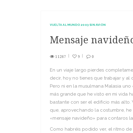
VUELTA AL MUNDO 2003 SIN AVIÓN
Mensaje navideño
11267
9
0
En un viaje largo pierdes completame
decir, hoy no tienes que trabajar y al 
Pero ni en la musulmana Malasia uno 
más grande que he visto en mi vida ha
bastante con ser el edificio más alto.
que, aprovechando la costumbre, he p
«mensaje navideño» para contaros las
Como habréis podido ver, el ritmo de 