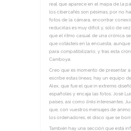
real que aparece en el mapa de la pá
los cibercafés son pésimas, por no h
fotos de la cámara, encontrar cone
reducirlas es muy difícil y, sólo de v
que el ritmo casual de una crónica s
que votásteis en la encuesta, aunque 
para compatibilizarlo, y tras esta c
Camboya.
Creo que es momento de presentar a 
escribe estas líneas, hay un equipo d
Alex, que fue el que in extremis diseñ
españoles y encaja las fotos. José Lu
países, así como
links
interesantes. Ju
que, con vuestros mensajes de ánim
los ordenadores, el disco que se borró
También hay una sección que está infr