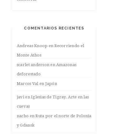
COMENTARIOS RECIENTES
Andreas Knoop
en
Recorriendo el
Monte Athos
scarlet anderson
en
Amazonas
deforestado
Marcos Val
en
Japón
javi
en
Iglesias de Tigray. Arte en las
cuevas
nacho
en
Ruta por el norte de Polonia
y Gdansk