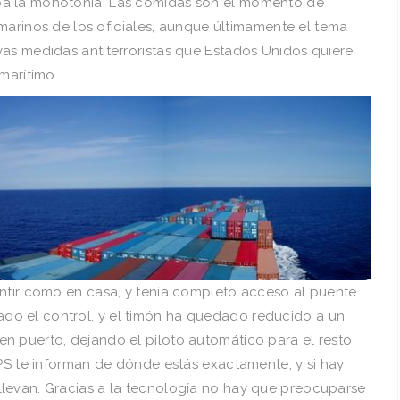
a la monotoní­a. Las comidas son el momento de
e marinos de los oficiales, aunque últimamente el tema
vas medidas antiterroristas que Estados Unidos quiere
marí­timo.
ntir como en casa, y tení­a completo acceso al puente
o el control, y el timón ha quedado reducido a un
n puerto, dejando el piloto automático para el resto
GPS te informan de dónde estás exactamente, y si hay
levan. Gracias a la tecnologí­a no hay que preocuparse