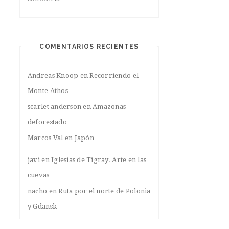
COMENTARIOS RECIENTES
Andreas Knoop
en
Recorriendo el
Monte Athos
scarlet anderson
en
Amazonas
deforestado
Marcos Val
en
Japón
javi
en
Iglesias de Tigray. Arte en las
cuevas
nacho
en
Ruta por el norte de Polonia
y Gdansk