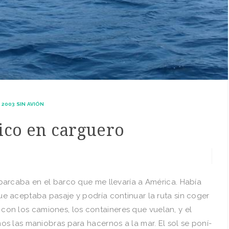
2003 SIN AVIÓN
fico en carguero
arcaba en el barco que me llevarí­a a América. Habí­a
 aceptaba pasaje y podrí­a continuar la ruta sin coger
o, con los camiones, los containeres que vuelan, y el
s las maniobras para hacernos a la mar. El sol se poní­