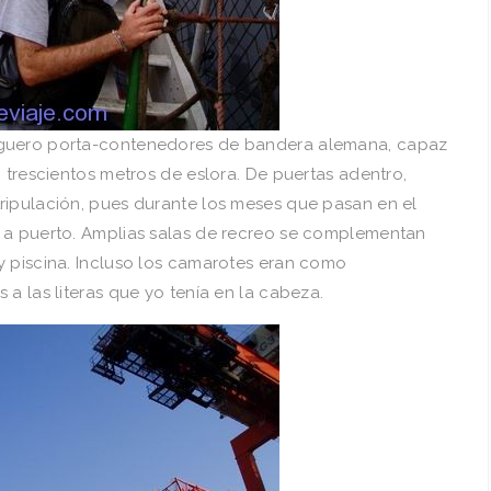
rguero porta-contenedores de bandera alemana, capaz
i trescientos metros de eslora. De puertas adentro,
ripulación, pues durante los meses que pasan en el
 a puerto. Amplias salas de recreo se complementan
y piscina. Incluso los camarotes eran como
a las literas que yo tení­a en la cabeza.