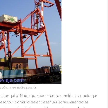
s otras aves de los puertos
s tranquila. Nada que hacer entre comidas, y nadie que
escribir, dormir o dejar pasar las horas mirando al