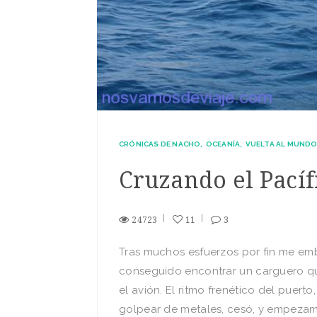
CRÓNICAS DE NACHO
OCEANÍA
VUELTA AL MUNDO 
Cruzando el Pací­
24723
11
3
Tras muchos esfuerzos por fin me emb
conseguido encontrar un carguero que
el avión. El ritmo frenético del puert
golpear de metales, cesó, y empezamo