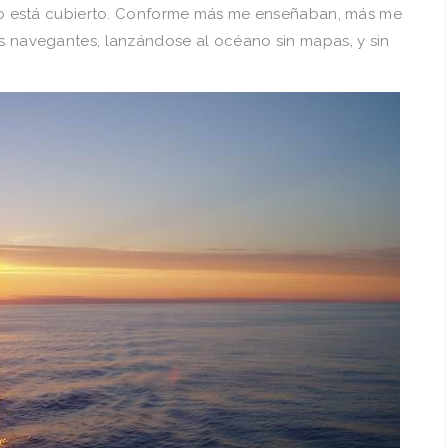
cielo está cubierto. Conforme más me enseñaban, más me
uos navegantes, lanzándose al océano sin mapas, y sin