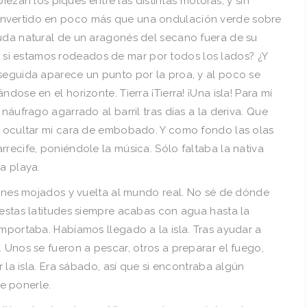
n los piques entre las distintas motoras, y sin
onvertido en poco más que una ondulación verde sobre
duda natural de un aragonés del secano fuera de su
i estamos rodeados de mar por todos los lados? ¿Y
 seguida aparece un punto por la proa, y al poco se
dose en el horizonte. Tierra ¡Tierra! ¡Una isla! Para mí
 náufrago agarrado al barril tras días a la deriva. Que
ía ocultar mi cara de embobado. Y como fondo las olas
rrecife, poniéndole la música. Sólo faltaba la nativa
a playa.
alones mojados y vuelta al mundo real. No sé de dónde
 estas latitudes siempre acabas con agua hasta la
importaba. Habíamos llegado a la isla. Tras ayudar a
. Unos se fueron a pescar, otros a preparar el fuego,
r la isla. Era sábado, así que si encontraba algún
e ponerle.