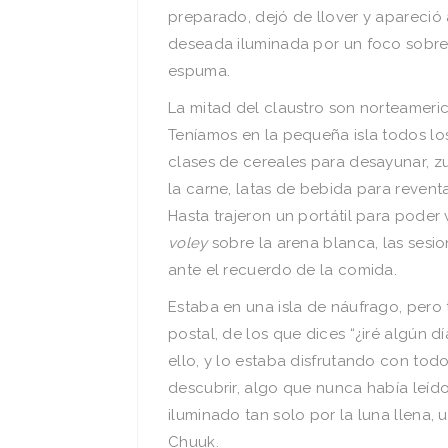
preparado, dejó de llover y apareció
deseada iluminada por un foco sobre
espuma.
La mitad del claustro son norteameric
Teníamos en la pequeña isla todos l
clases de cereales para desayunar, zu
la carne, latas de bebida para revent
Hasta trajeron un portátil para poder 
voley
sobre la arena blanca, las sesio
ante el recuerdo de la comida.
Estaba en una isla de náufrago, pero
postal, de los que dices “¿iré algún d
ello, y lo estaba disfrutando con to
descubrir, algo que nunca había leído
iluminado tan solo por la luna llena,
Chuuk.