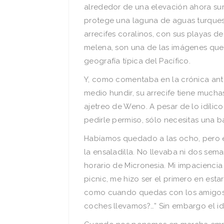
alrededor de una elevación ahora sum
protege una laguna de aguas turquesas
arrecifes coralinos, con sus playas d
melena, son una de las imágenes que e
geografía típica del Pacífico.
Y, como comentaba en la crónica ante
medio hundir, su arrecife tiene mucha
ajetreo de Weno. A pesar de lo idílic
pedirle permiso, sólo necesitas una 
Habíamos quedado a las ocho, pero 
la ensaladilla. No llevaba ni dos se
horario de Micronesia. Mi impaciencia
picnic, me hizo ser el primero en estar
como cuando quedas con los amigos 
coches llevamos?…” Sin embargo el i