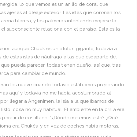
ergida, lo que vemos es un anillo de coral que
 ajenas al oleaje exterior. Las islas que coronan los
e arena blanca, y las palmeras intentando mojarse la
l subconsciente relaciona con el paraíso. Esta es la
rior, aunque Chuuk es un atolón gigante, todavía a
s de estas islas de náufrago a las que escaparte del
o que pueda parecer, todas tienen dueño, así que, tras
barca para cambiar de mundo.
eran las nueve cuando todavía estábamos preparando
manas aquí y todavía no me había acostumbrado al
 por llegar a Angenimen, la isla a la que íbamos de
 listo, cosa no muy habitual. El ambiente en la orilla era
para ir de costillada. “¿Dónde metemos esto? ¿Qué
dioma era Chukés, y en vez de coches había motoras.