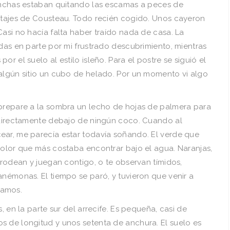
conchas estaban quitando las escamas a peces de
ortajes de Cousteau. Todo recién cogido. Unos cayeron
Casi no hacía falta haber traído nada de casa. La
adas en parte por mi frustrado descubrimiento, mientras
r el suelo al estilo isleño. Para el postre se siguió el
 algún sitio un cubo de helado. Por un momento vi algo
 prepare a la sombra un lecho de hojas de palmera para
r directamente debajo de ningún coco. Cuando al
ear, me parecía estar todavía soñando. El verde que
color que más costaba encontrar bajo el agua. Naranjas,
e rodean y juegan contigo, o te observan tímidos,
anémonas. El tiempo se paró, y tuvieron que venir a
íamos.
, en la parte sur del arrecife. Es pequeña, casi de
s de longitud y unos setenta de anchura. El suelo es