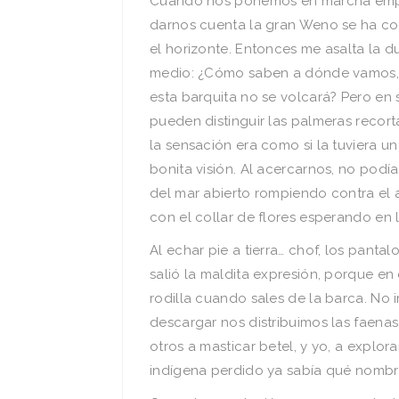
Cuando nos ponemos en marcha empieza
darnos cuenta la gran Weno se ha c
el horizonte. Entonces me asalta la 
medio: ¿Cómo saben a dónde vamos, s
esta barquita no se volcará? Pero en
pueden distinguir las palmeras recortán
la sensación era como si la tuviera un
bonita visión. Al acercarnos, no pod
del mar abierto rompiendo contra el a
con el collar de flores esperando en l
Al echar pie a tierra… chof, los pant
salió la maldita expresión, porque en
rodilla cuando sales de la barca. No 
descargar nos distribuimos las faenas
otros a masticar betel, y yo, a explora
indígena perdido ya sabía qué nombr