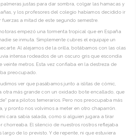
 palmeras justas para dar sombra, colgar las hamacas y
añas, y los profesores del colegio habíamos decidido ir
r fuerzas a mitad de este segundo semestre.
otoras empezó una tormenta tropical que en España
nadie se inmuta. Simplemente cubres el equipaje un
ecarte. Al alejarnos de la orilla, botábamos con las olas
luvia intensa rodeados de un oscuro gris que escondía
e veinte metros. Esta vez confiaba en la destreza de
o iba preocupado.
udimos ver que pasábamos junto a islitas de cómic,
 a otra más grande con un oxidado bote encallado, que
de” para pilotos temerarios. Pero nos preocupaba más
a, y pronto nos volvimos a meter en otro chaparrón.
mi cara sabía salada, como si alguien jugara a tirar
or chorreaba. El silencio de nuestros rostros reflejaba
largo de lo previsto. Y de repente, ni que estuviera