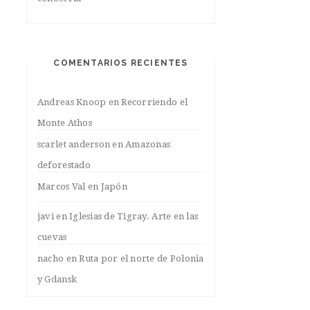
COMENTARIOS RECIENTES
Andreas Knoop
en
Recorriendo el
Monte Athos
scarlet anderson
en
Amazonas
deforestado
Marcos Val
en
Japón
javi
en
Iglesias de Tigray. Arte en las
cuevas
nacho
en
Ruta por el norte de Polonia
y Gdansk