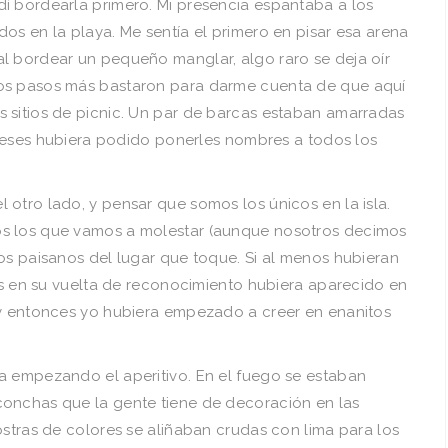
í bordearla primero. Mi presencia espantaba a los
os en la playa. Me sentía el primero en pisar esa arena
l bordear un pequeño manglar, algo raro se deja oír
os pasos más bastaron para darme cuenta de que aquí
 sitios de picnic. Un par de barcas estaban amarradas
s meses hubiera podido ponerles nombres a todos los
otro lado, y pensar que somos los únicos en la isla.
s los que vamos a molestar (aunque nosotros decimos
os paisanos del lugar que toque. Si al menos hubieran
zás en su vuelta de reconocimiento hubiera aparecido en
 y entonces yo hubiera empezado a creer en enanitos
a empezando el aperitivo. En el fuego se estaban
conchas que la gente tiene de decoración en las
ostras de colores se aliñaban crudas con lima para los