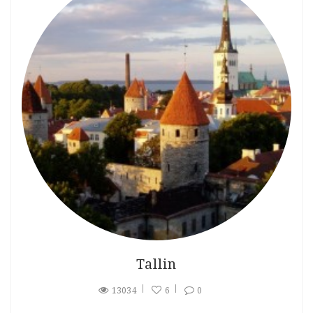
Tallin
13034
6
0