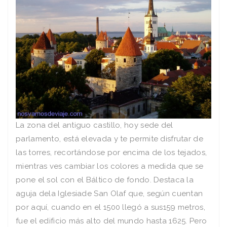
La zona del antiguo castillo, hoy sede del
parlamento, está elevada y te permite disfrutar de
las torres, recortándose por encima de los tejados,
mientras ves cambiar los colores a medida que se
pone el sol con el Báltico de fondo. Destaca la
aguja dela Iglesiade San Olaf que, según cuentan
por aquí­, cuando en el 1500 llegó a sus159 metros,
fue el edificio más alto del mundo hasta 1625. Pero