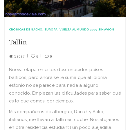
CRÓNICAS DE NACHO
EUROPA
VUELTA AL MUNDO 2003 SIN AVIÓN
Tallin
13037
6
0
Nueva etapa en estos desconocidos paí­ses
bálticos, pero ahora se le suma que el idioma
estonio no se parece para nada a alguno
conocido. Empiezan las dificultades para saber qué
es lo que comes, por ejemplo.
Mis compañeros de albergue, Daniel y Atilio,
italianos, me llevan a Tallin en coche. Nos alojamos
en otra residencia estudiantil un poco alejadilla,