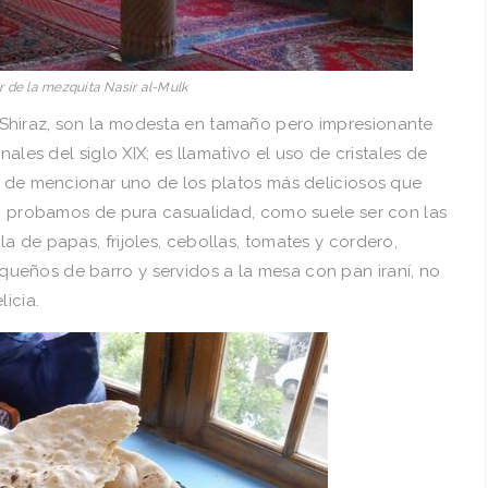
or de la mezquita Nasir al-Mulk
Shiraz, son la modesta en tamaño pero impresionante
nales del siglo XIX; es llamativo el uso de cristales de
ar de mencionar uno de los platos más deliciosos que
 lo probamos de pura casualidad, como suele ser con las
a de papas, frijoles, cebollas, tomates y cordero,
eños de barro y servidos a la mesa con pan iraní, no
licia.