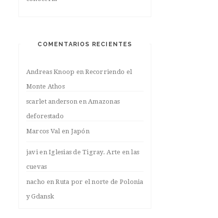
COMENTARIOS RECIENTES
Andreas Knoop
en
Recorriendo el
Monte Athos
scarlet anderson
en
Amazonas
deforestado
Marcos Val
en
Japón
javi
en
Iglesias de Tigray. Arte en las
cuevas
nacho
en
Ruta por el norte de Polonia
y Gdansk