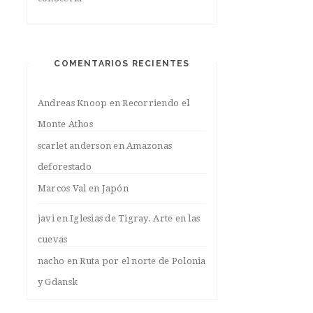
COMENTARIOS RECIENTES
Andreas Knoop
en
Recorriendo el
Monte Athos
scarlet anderson
en
Amazonas
deforestado
Marcos Val
en
Japón
javi
en
Iglesias de Tigray. Arte en las
cuevas
nacho
en
Ruta por el norte de Polonia
y Gdansk