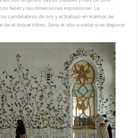
allí nos dirigimos. Las 82 cúpulas y más de 1000
0 fieles y las dimensiones impresionan. La
cos candelabros de oro y el trabajo en mármol de
da el toque íntimo. Sería el sitio a visitar si se dispone