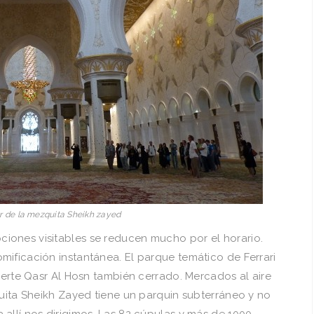
or de la mezquita Sheikh zayed
iones visitables se reducen mucho por el horario.
mificación instantánea. El parque temático de Ferrari
fuerte Qasr Al Hosn también cerrado. Mercados al aire
quita Sheikh Zayed tiene un parquin subterráneo y no