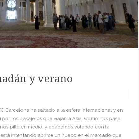
madán y verano
 FC Barcelona ha saltado a la esfera internacional y en
 por los pasajeros que viajan a Asia. Como nos pasa
a nos pilla en medio, y acabamos volando con la
 está intentando abrirse un hueco en el mercado que