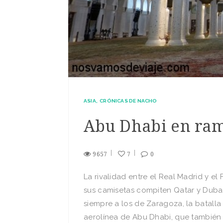
ASIA
CRÓNICAS DE NACHO
Abu Dhabi en ra
9657
7
0
La rivalidad entre el Real Madrid y el
sus camisetas compiten Qatar y Dubai
siempre a los de Zaragoza, la batall
aerolínea de Abu Dhabi, que también