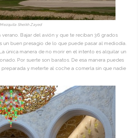
Mezquita Sheikh Zayed
n verano. Bajar del avión y que te reciban 36 grados
 un buen presagio de lo que puede pasar al mediodía.
a única manera de no morir en el intento es alquilar un
cionado. Por suerte son baratos. De esa manera puedes
 preparada y meterte al coche a comerla sin que nadie