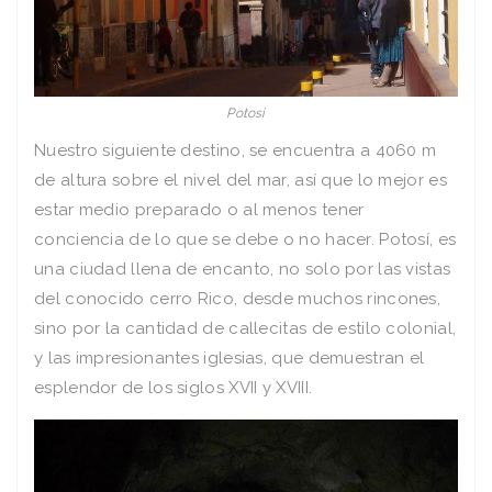
Potosi
Nuestro siguiente destino, se encuentra a 4060 m
de altura sobre el nivel del mar, así que lo mejor es
estar medio preparado o al menos tener
conciencia de lo que se debe o no hacer. Potosí, es
una ciudad llena de encanto, no solo por las vistas
del conocido cerro Rico, desde muchos rincones,
sino por la cantidad de callecitas de estilo colonial,
y las impresionantes iglesias, que demuestran el
esplendor de los siglos XVII y XVIII.