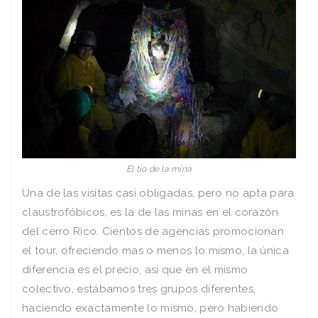
El tio de la mina
Una de las visitas casi obligadas, pero no apta para
claustrofóbicos, es la de las minas en el corazón
del cerro Rico. Cientos de agencias promocionan
el tour, ofreciendo mas o menos lo mismo, la única
diferencia es el precio, así que en el mismo
colectivo, estábamos tres grupos diferentes,
haciendo exactamente lo mismo, pero habiendo