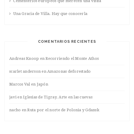
Cementerios europeos que merecen una visita
Una Gracia de Villa. Hay que conocerla
COMENTARIOS RECIENTES
Andreas Knoop
en
Recorriendo el Monte Athos
scarlet anderson
en
Amazonas deforestado
Marcos Val
en
Japón
javi
en
Iglesias de Tigray. Arte en las cuevas
nacho
en
Ruta por el norte de Polonia y Gdansk