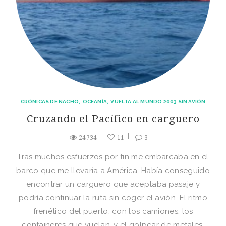
CRÓNICAS DE NACHO
OCEANÍA
VUELTA AL MUNDO 2003 SIN AVIÓN
Cruzando el Pací­fico en carguero
24734
11
3
Tras muchos esfuerzos por fin me embarcaba en el
barco que me llevarí­a a América. Habí­a conseguido
encontrar un carguero que aceptaba pasaje y
podrí­a continuar la ruta sin coger el avión. El ritmo
frenético del puerto, con los camiones, los
containeres que vuelan, y el golpear de metales,