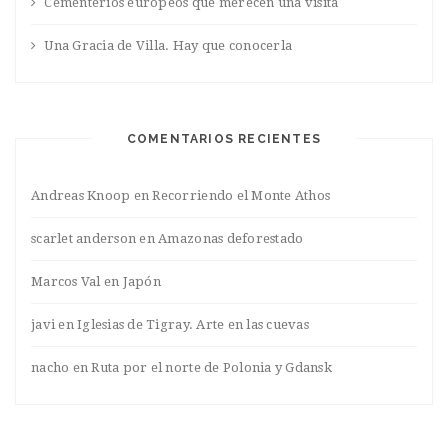
Cementerios europeos que merecen una visita
Una Gracia de Villa. Hay que conocerla
COMENTARIOS RECIENTES
Andreas Knoop
en
Recorriendo el Monte Athos
scarlet anderson
en
Amazonas deforestado
Marcos Val
en
Japón
javi
en
Iglesias de Tigray. Arte en las cuevas
nacho
en
Ruta por el norte de Polonia y Gdansk