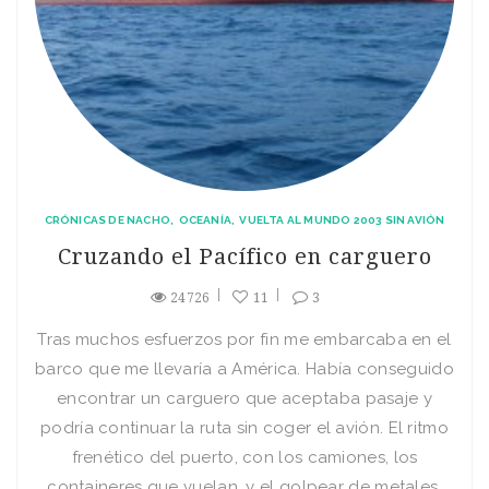
CRÓNICAS DE NACHO
OCEANÍA
VUELTA AL MUNDO 2003 SIN AVIÓN
Cruzando el Pací­fico en carguero
24726
11
3
Tras muchos esfuerzos por fin me embarcaba en el
barco que me llevarí­a a América. Habí­a conseguido
encontrar un carguero que aceptaba pasaje y
podrí­a continuar la ruta sin coger el avión. El ritmo
frenético del puerto, con los camiones, los
containeres que vuelan, y el golpear de metales,