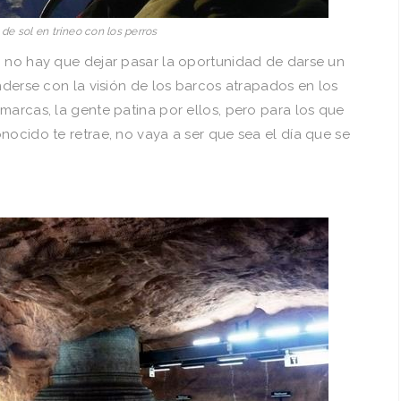
de sol en trineo con los perros
, no hay que dejar pasar la oportunidad de darse un
enderse con la visión de los barcos atrapados en los
marcas, la gente patina por ellos, pero para los que
nocido te retrae, no vaya a ser que sea el día que se