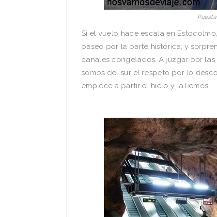
Puesta 
Si el vuelo hace escala en Estocolmo
paseo por la parte histórica, y sorpr
canales congelados. A juzgar por las 
somos del sur el respeto por lo desco
empiece a partir el hielo y la liemos.