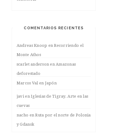
COMENTARIOS RECIENTES
Andreas Knoop
en
Recorriendo el
Monte Athos
scarlet anderson
en
Amazonas
deforestado
Marcos Val
en
Japón
javi
en
Iglesias de Tigray. Arte en las
cuevas
nacho
en
Ruta por el norte de Polonia
y Gdansk