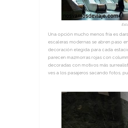
Est
Una opción mucho menos fría es darse
escaleras modernas se abren paso ent
decoración elegida para cada estació
parecen mazmorras rojas con columna
decoradas con motivos más surrealis
ves a los pasajeros sacando fotos, pu