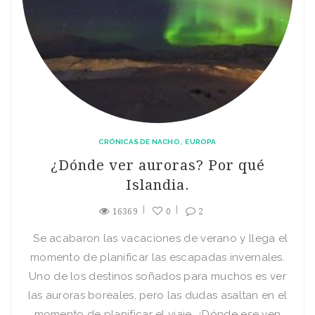
CRÓNICAS DE NACHO
EUROPA
¿Dónde ver auroras? Por qué
Islandia.
16369
0
2
Se acabaron las vacaciones de verano y llega el
momento de planificar las escapadas invernales.
Uno de los destinos soñados para muchos es ver
las auroras boreales, pero las dudas asaltan en el
momento de planificar el viaje. ¿Dónde ese ven