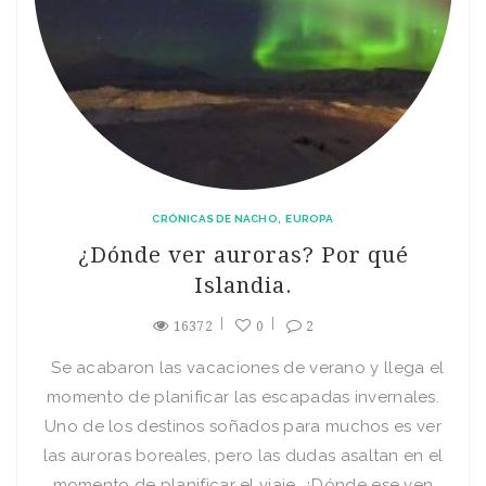
CRÓNICAS DE NACHO
EUROPA
¿Dónde ver auroras? Por qué
Islandia.
16372
0
2
Se acabaron las vacaciones de verano y llega el
momento de planificar las escapadas invernales.
Uno de los destinos soñados para muchos es ver
las auroras boreales, pero las dudas asaltan en el
momento de planificar el viaje. ¿Dónde ese ven