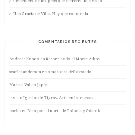
Cementerios europeos que merecen una visita
Una Gracia de Villa. Hay que conocerla
COMENTARIOS RECIENTES
Andreas Knoop
en
Recorriendo el Monte Athos
scarlet anderson
en
Amazonas deforestado
Marcos Val
en
Japón
javi
en
Iglesias de Tigray. Arte en las cuevas
nacho
en
Ruta por el norte de Polonia y Gdansk