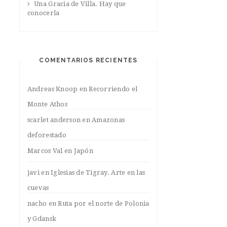
Una Gracia de Villa. Hay que
conocerla
COMENTARIOS RECIENTES
Andreas Knoop
en
Recorriendo el
Monte Athos
scarlet anderson
en
Amazonas
deforestado
Marcos Val
en
Japón
javi
en
Iglesias de Tigray. Arte en las
cuevas
nacho
en
Ruta por el norte de Polonia
y Gdansk