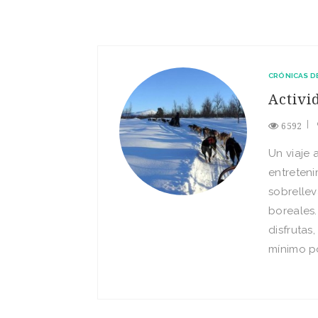
CRÓNICAS D
Activi
6592
Un viaje 
entreteni
sobrellev
boreales.
disfrutas
mínimo po