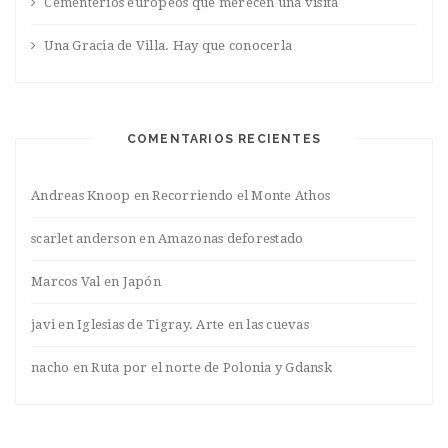
Cementerios europeos que merecen una visita
Una Gracia de Villa. Hay que conocerla
COMENTARIOS RECIENTES
Andreas Knoop
en
Recorriendo el Monte Athos
scarlet anderson
en
Amazonas deforestado
Marcos Val
en
Japón
javi
en
Iglesias de Tigray. Arte en las cuevas
nacho
en
Ruta por el norte de Polonia y Gdansk