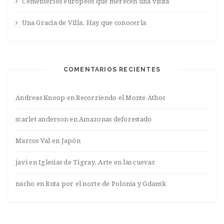
Cementerios europeos que merecen una visita
Una Gracia de Villa. Hay que conocerla
COMENTARIOS RECIENTES
Andreas Knoop
en
Recorriendo el Monte Athos
scarlet anderson
en
Amazonas deforestado
Marcos Val
en
Japón
javi
en
Iglesias de Tigray. Arte en las cuevas
nacho
en
Ruta por el norte de Polonia y Gdansk