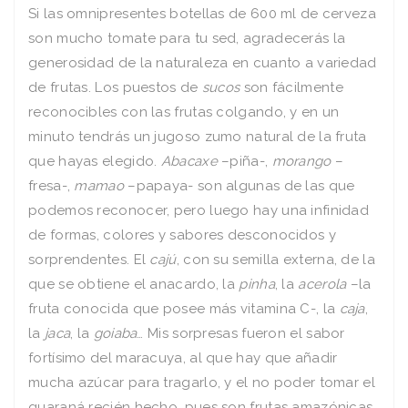
Si las omnipresentes botellas de 600 ml de cerveza
son mucho tomate para tu sed, agradecerás la
generosidad de la naturaleza en cuanto a variedad
de frutas. Los puestos de
sucos
son fácilmente
reconocibles con las frutas colgando, y en un
minuto tendrás un jugoso zumo natural de la fruta
que hayas elegido.
Abacaxe
–piña-,
morango
–
fresa-,
mamao
–papaya- son algunas de las que
podemos reconocer, pero luego hay una infinidad
de formas, colores y sabores desconocidos y
sorprendentes. El
cajú
, con su semilla externa, de la
que se obtiene el anacardo, la
pinha
, la
acerola
–la
fruta conocida que posee más vitamina C-, la
caja
,
la
jaca
, la
goiaba
… Mis sorpresas fueron el sabor
fortísimo del maracuya, al que hay que añadir
mucha azúcar para tragarlo, y el no poder tomar el
guaraná recién hecho, pues son frutas amazónicas