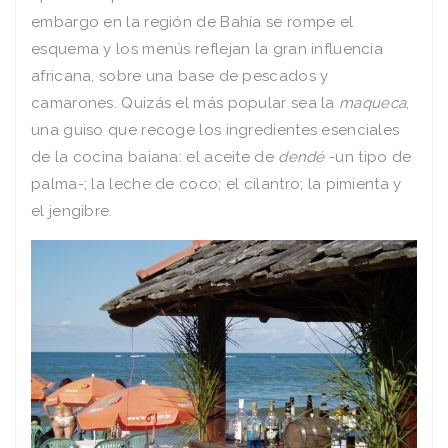
embargo en la región
de
Bahía se rompe el
esquema y los menús reflejan la gran influencia
africana, sobre una base de pescados y
camarones. Quizás el más popular sea la
maqueca
,
una guiso que recoge los ingredientes esenciales
de la cocina baiana: el aceite de
dendé
-un tipo de
palma-; la leche de coco; el cilantro; la pimienta y
el jengibre.