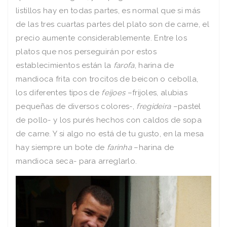
listillos hay en todas partes, es normal que si más
de las tres cuartas partes del plato son de carne, el
precio aumente considerablemente. Entre los
platos que nos perseguirán por estos
establecimientos están la
farofa
, harina de
mandioca frita con trocitos de beicon o cebolla,
los diferentes tipos de
feijoes
–frijoles, alubias
pequeñas de diversos colores-,
fregideira
–pastel
de pollo- y los purés hechos con caldos de sopa
de carne. Y si algo no está de tu gusto, en la mesa
hay siempre un bote de
farinha
–harina de
mandioca seca- para arreglarlo.