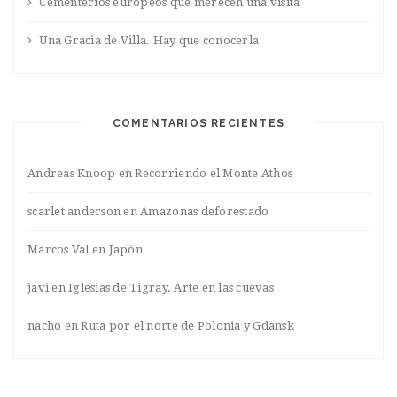
Cementerios europeos que merecen una visita
Una Gracia de Villa. Hay que conocerla
COMENTARIOS RECIENTES
Andreas Knoop
en
Recorriendo el Monte Athos
scarlet anderson
en
Amazonas deforestado
Marcos Val
en
Japón
javi
en
Iglesias de Tigray. Arte en las cuevas
nacho
en
Ruta por el norte de Polonia y Gdansk