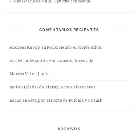
Una Gracia de Villa. Hay que conocerla
COMENTARIOS RECIENTES
Andreas Knoop
en
Recorriendo el Monte Athos
scarlet anderson
en
Amazonas deforestado
Marcos Val
en
Japón
javi
en
Iglesias de Tigray. Arte en las cuevas
nacho
en
Ruta por el norte de Polonia y Gdansk
ARCHIVOS