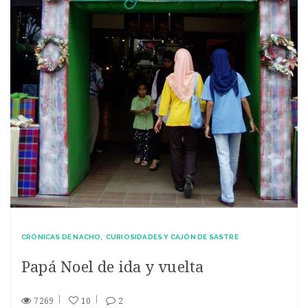
CRÓNICAS DE NACHO
CURIOSIDADES Y CAJÓN DE SASTRE
Papá Noel de ida y vuelta
7269
10
2