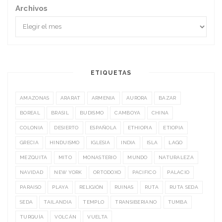
Archivos
ETIQUETAS
AMAZONAS
ARARAT
ARMENIA
AURORA
BAZAR
BOREAL
BRASIL
BUDISMO
CAMBOYA
CHINA
COLONIA
DESIERTO
ESPAÑOLA
ETHIOPIA
ETIOPIA
GRECIA
HINDUISMO
IGLESIA
INDIA
ISLA
LAGO
MEZQUITA
MITO
MONASTERIO
MUNDO
NATURALEZA
NAVIDAD
NEW YORK
ORTODOXO
PACIFICO
PALACIO
PARAISO
PLAYA
RELIGIÓN
RUINAS
RUTA
RUTA SEDA
SEDA
TAILANDIA
TEMPLO
TRANSIBERIANO
TUMBA
TURQUÍA
VOLCÁN
VUELTA