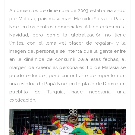
A comienzos de diciembre de 2003 estaba viajando
por Malasia, país musulman. Me extrañó ver a Papá
Noel en los centros comerciales. Allí no celebran la
Navidad, pero como la globalización no tiene
límites, con el lema «el placer de regalar» y la
imagen del personaje se intenta que la gente entre
en la dinámica de consumir para esas fechas, al
margen de creencias personales. Lo de Malasia se
puede entender, pero encontrarte de repente con
una estatua de Papá Noel en la plaza de Demre, un
pueblito de Turquía, hace necesaria una
explicación.