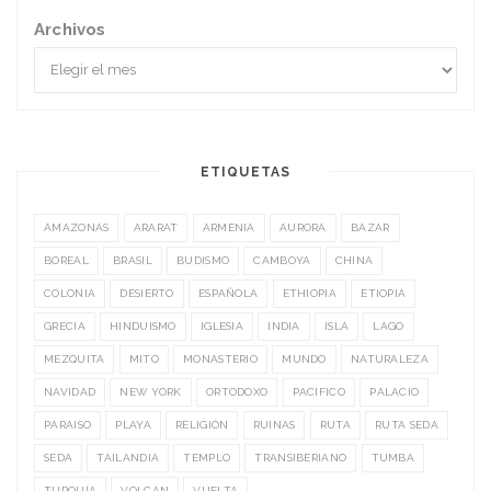
Archivos
ETIQUETAS
AMAZONAS
ARARAT
ARMENIA
AURORA
BAZAR
BOREAL
BRASIL
BUDISMO
CAMBOYA
CHINA
COLONIA
DESIERTO
ESPAÑOLA
ETHIOPIA
ETIOPIA
GRECIA
HINDUISMO
IGLESIA
INDIA
ISLA
LAGO
MEZQUITA
MITO
MONASTERIO
MUNDO
NATURALEZA
NAVIDAD
NEW YORK
ORTODOXO
PACIFICO
PALACIO
PARAISO
PLAYA
RELIGIÓN
RUINAS
RUTA
RUTA SEDA
SEDA
TAILANDIA
TEMPLO
TRANSIBERIANO
TUMBA
TURQUÍA
VOLCÁN
VUELTA