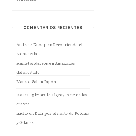
COMENTARIOS RECIENTES
Andreas Knoop
en
Recorriendo el
Monte Athos
scarlet anderson
en
Amazonas
deforestado
Marcos Val
en
Japón
javi
en
Iglesias de Tigray. Arte en las
cuevas
nacho
en
Ruta por el norte de Polonia
y Gdansk