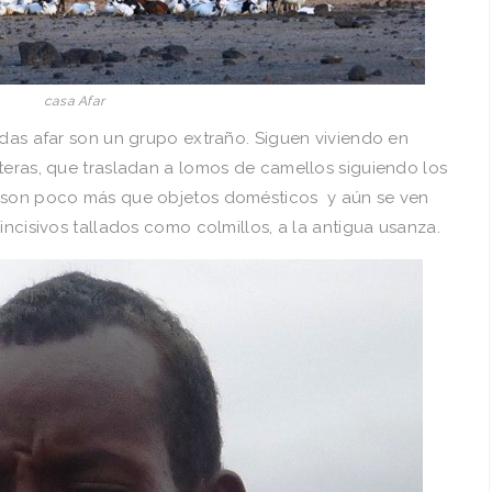
casa Afar
adas afar son un grupo extraño. Siguen viviendo en
teras, que trasladan a lomos de camellos siguiendo los
s son poco más que objetos domésticos y aún se ven
incisivos tallados como colmillos, a la antigua usanza.