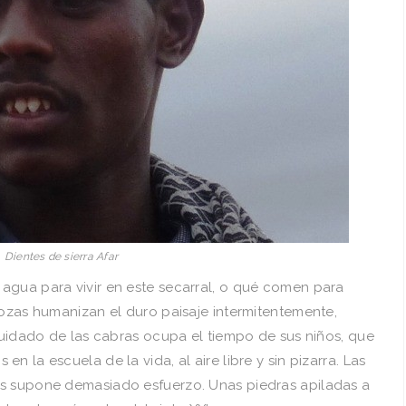
Dientes de sierra Afar
agua para vivir en este secarral, o qué comen para
hozas humanizan el duro paisaje intermitentemente,
 cuidado de las cabras ocupa el tiempo de sus niños, que
n la escuela de la vida, al aire libre y sin pizarra. Las
es supone demasiado esfuerzo. Unas piedras apiladas a