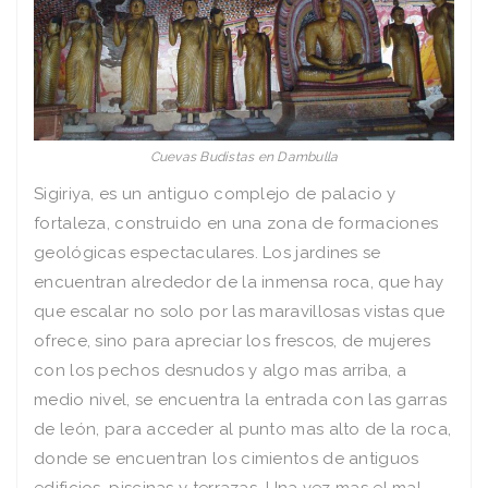
Cuevas Budistas en Dambulla
Sigiriya, es un antiguo complejo de palacio y
fortaleza, construido en una zona de formaciones
geológicas espectaculares. Los jardines se
encuentran alrededor de la inmensa roca, que hay
que escalar no solo por las maravillosas vistas que
ofrece, sino para apreciar los frescos, de mujeres
con los pechos desnudos y algo mas arriba, a
medio nivel, se encuentra la entrada con las garras
de león, para acceder al punto mas alto de la roca,
donde se encuentran los cimientos de antiguos
edificios, piscinas y terrazas. Una vez mas el mal