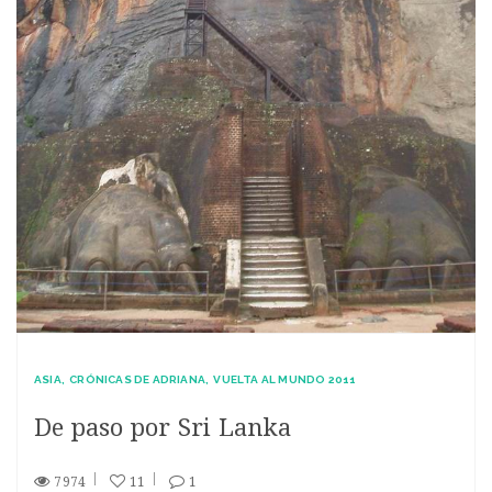
ASIA
CRÓNICAS DE ADRIANA
VUELTA AL MUNDO 2011
De paso por Sri Lanka
7974
11
1