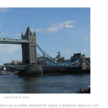
puente de la torre
dres se pueden empalmar viajes a destinos lejanos con