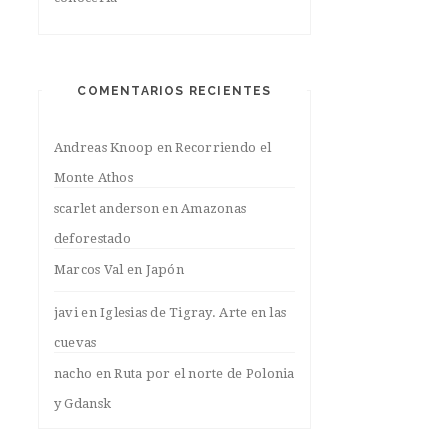
COMENTARIOS RECIENTES
Andreas Knoop
en
Recorriendo el
Monte Athos
scarlet anderson
en
Amazonas
deforestado
Marcos Val
en
Japón
javi
en
Iglesias de Tigray. Arte en las
cuevas
nacho
en
Ruta por el norte de Polonia
y Gdansk