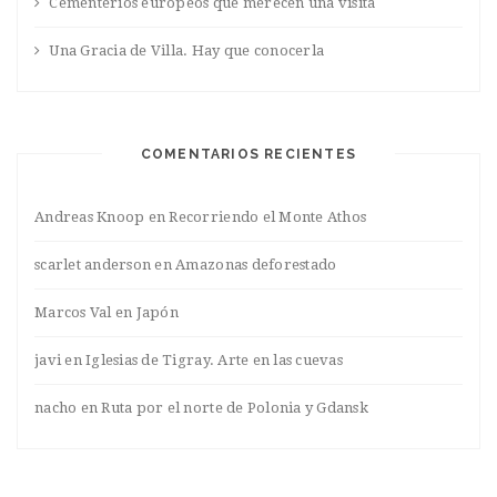
Cementerios europeos que merecen una visita
Una Gracia de Villa. Hay que conocerla
COMENTARIOS RECIENTES
Andreas Knoop
en
Recorriendo el Monte Athos
scarlet anderson
en
Amazonas deforestado
Marcos Val
en
Japón
javi
en
Iglesias de Tigray. Arte en las cuevas
nacho
en
Ruta por el norte de Polonia y Gdansk