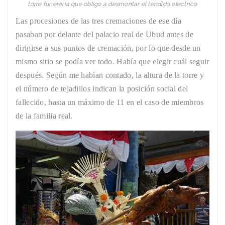
torre funeraria que obligo a desmontar el tendido electrico
Las procesiones de las tres cremaciones de ese día
pasaban por delante del palacio real de Ubud antes de
dirigirse a sus puntos de cremación, por lo que desde un
mismo sitio se podía ver todo. Había que elegir cuál seguir
después. Según me habían contado, la altura de la torre y
el número de tejadillos indican la posición social del
fallecido, hasta un máximo de 11 en el caso de miembros
de la familia real.