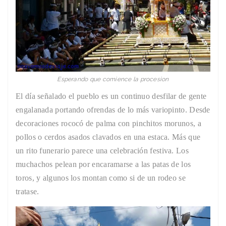
Esperando que comience la procesion
El día señalado el pueblo es un continuo desfilar de gente
engalanada portando ofrendas de lo más variopinto. Desde
decoraciones rococó de palma con pinchitos morunos, a
pollos o cerdos asados clavados en una estaca. Más que
un rito funerario parece una celebración festiva. Los
muchachos pelean por encaramarse a las patas de los
toros, y algunos los montan como si de un rodeo se
tratase.