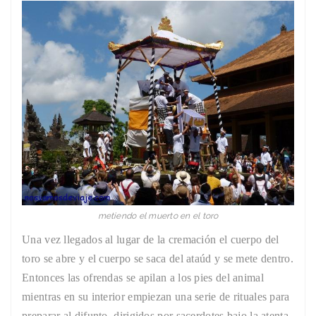
metiendo el muerto en el toro
Una vez llegados al lugar de la cremación el cuerpo del
toro se abre y el cuerpo se saca del ataúd y se mete dentro.
Entonces las ofrendas se apilan a los pies del animal
mientras en su interior empiezan una serie de rituales para
preparar al difunto, dirigidos por sacerdotes bajo la atenta