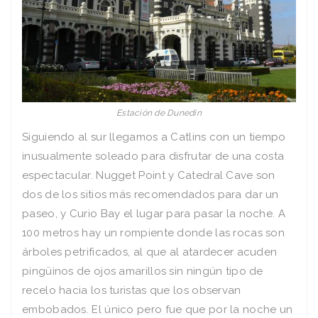
Estación de Dunedin
Siguiendo al sur llegamos a Catlins con un tiempo
inusualmente soleado para disfrutar de una costa
espectacular. Nugget Point y Catedral Cave son
dos de los sitios más recomendados para dar un
paseo, y Curio Bay el lugar para pasar la noche. A
100 metros hay un rompiente donde las rocas son
árboles petrificados, al que al atardecer acuden
pingüinos de ojos amarillos sin ningún tipo de
recelo hacia los turistas que los observan
embobados. El único pero fue que por la noche un