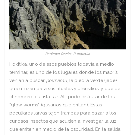
Pankake Rocks, Punakaiki
Hokitika, uno de esos pueblos todavía a medio
terminar, es uno de los lugares donde los maorís
venían a buscar
pounamu
, la piedra verde (jade)
que utilizan para sus rituales y utensilios, y que da
el nombre a la isla sur. Allí pude disfrutar de los
“glow worms” (gusanos que brillan). Estas
peculiares larvas tejen trampas para cazar a los
curiosos insectos que acuden a investigar la luz
que emiten en medio de la oscuridad. En la salida