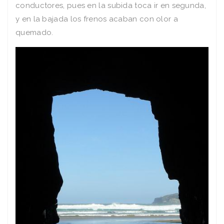
conductores, pues en la subida toca ir en segunda,
y en la bajada los frenos acaban con olor a
quemado.