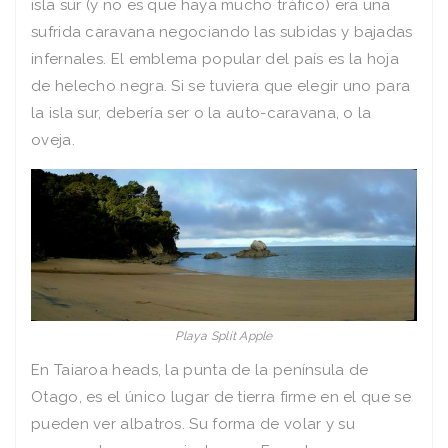
isla sur (y no es que haya mucho tráfico) era una
sufrida caravana negociando las subidas y bajadas
infernales. El emblema popular del país es la hoja
de helecho negra. Si se tuviera que elegir uno para
la isla sur, debería ser o la auto-caravana, o la
oveja.
Playa Split Apple
En Taiaroa heads, la punta de la península de
Otago, es el único lugar de tierra firme en el que se
pueden ver albatros. Su forma de volar y su