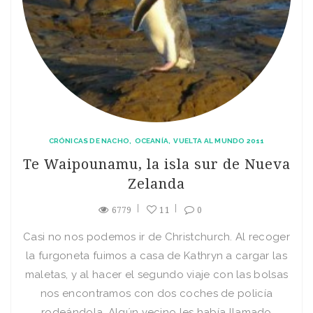
CRÓNICAS DE NACHO
OCEANÍA
VUELTA AL MUNDO 2011
Te Waipounamu, la isla sur de Nueva
Zelanda
6779
11
0
Casi no nos podemos ir de Christchurch. Al recoger
la furgoneta fuimos a casa de Kathryn a cargar las
maletas, y al hacer el segundo viaje con las bolsas
nos encontramos con dos coches de policía
rodeándola. Algún vecino les había llamado