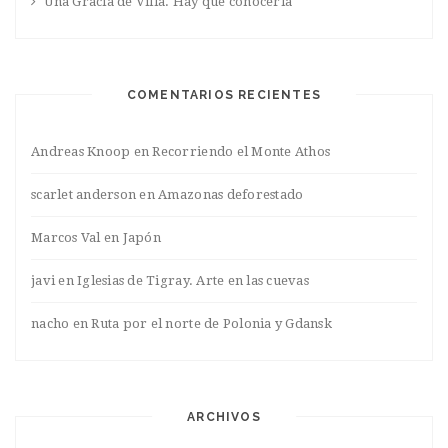
Una Gracia de Villa. Hay que conocerla
COMENTARIOS RECIENTES
Andreas Knoop
en
Recorriendo el Monte Athos
scarlet anderson
en
Amazonas deforestado
Marcos Val
en
Japón
javi
en
Iglesias de Tigray. Arte en las cuevas
nacho
en
Ruta por el norte de Polonia y Gdansk
ARCHIVOS