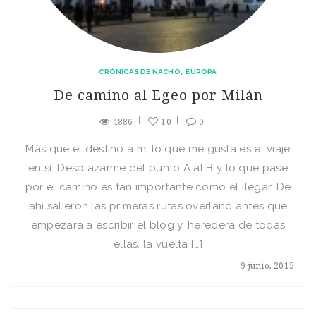
CRÓNICAS DE NACHO
EUROPA
De camino al Egeo por Milán
4886
10
0
Más que el destino a mí lo que me gusta es el viaje
en sí. Desplazarme del punto A al B y lo que pase
por el camino es tan importante como el llegar. De
ahí salieron las primeras rutas overland antes que
empezara a escribir el blog y, heredera de todas
ellas, la vuelta […]
9 junio, 2015