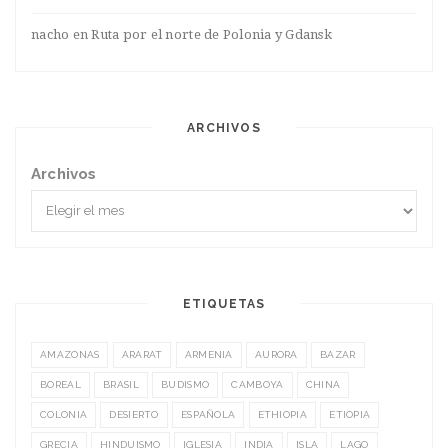
nacho
en
Ruta por el norte de Polonia y Gdansk
ARCHIVOS
Archivos
ETIQUETAS
AMAZONAS
ARARAT
ARMENIA
AURORA
BAZAR
BOREAL
BRASIL
BUDISMO
CAMBOYA
CHINA
COLONIA
DESIERTO
ESPAÑOLA
ETHIOPIA
ETIOPIA
GRECIA
HINDUISMO
IGLESIA
INDIA
ISLA
LAGO