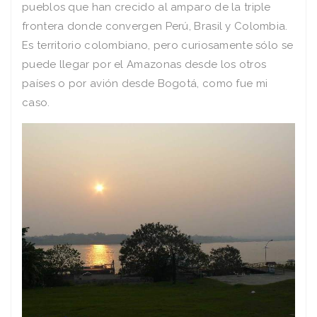
pueblos que han crecido al amparo de la triple
frontera donde convergen Perú, Brasil y Colombia.
Es territorio colombiano, pero curiosamente sólo se
puede llegar por el Amazonas desde los otros
países o por avión desde Bogotá, como fue mi
caso.