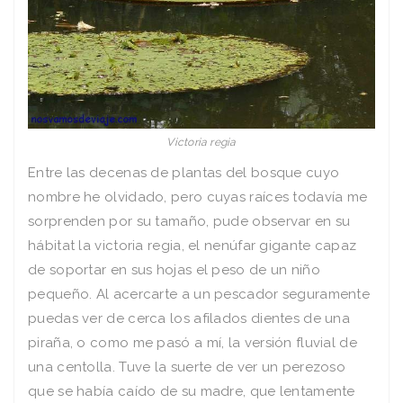
Victoria regia
Entre las decenas de plantas del bosque cuyo
nombre he olvidado, pero cuyas raíces todavía me
sorprenden por su tamaño, pude observar en su
hábitat la victoria regia, el nenúfar gigante capaz
de soportar en sus hojas el peso de un niño
pequeño. Al acercarte a un pescador seguramente
puedas ver de cerca los afilados dientes de una
piraña, o como me pasó a mí, la versión fluvial de
una centolla. Tuve la suerte de ver un perezoso
que se había caído de su madre, que lentamente