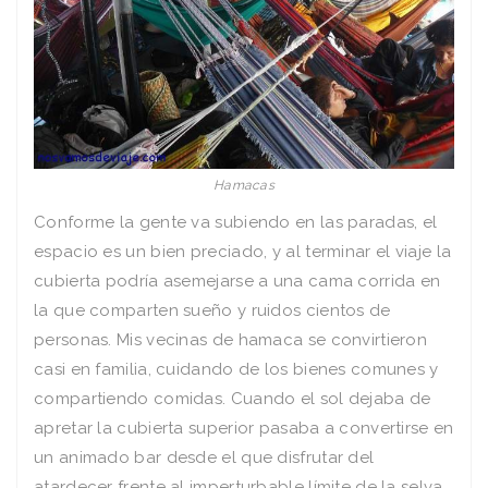
Hamacas
Conforme la gente va subiendo en las paradas, el
espacio es un bien preciado, y al terminar el viaje la
cubierta podría asemejarse a una cama corrida en
la que comparten sueño y ruidos cientos de
personas. Mis vecinas de hamaca se convirtieron
casi en familia, cuidando de los bienes comunes y
compartiendo comidas. Cuando el sol dejaba de
apretar la cubierta superior pasaba a convertirse en
un animado bar desde el que disfrutar del
atardecer frente al imperturbable límite de la selva