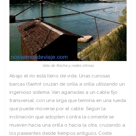
Vela de Roche y redes chinas
Abajo el río está lleno de vida. Unas curiosas
barcas (
faehri
) cruzan de orilla a orilla utilizando un
ingenioso sistema. Van agarradas a un cable fijo
transversal, con una sirga que termina en una rueda
que puede moverse por el cable. Según la
inclinación que adopten contra la corriente se
mueven hacia una orilla o hacia la otra, cruzando a
los paseantes desde tiempos antiguos. Coste