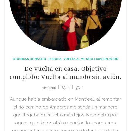
CRÓNICAS DE NACHO
EUROPA
VUELTA AL MUNDO 2003 SIN AVIÓN
De vuelta en casa. Objetivo
cumplido: Vuelta al mundo sin avión.
3206
1
0
Aunque habí­a embarcado en Montreal, al remontar
el rí­o camino de Amberes me sentí­a un marinero
que llegaba de mucho más lejos. Navegaba por
aguas que siglos atrás recorrí­an los cargueros
provenientes del rico comercio de las Islas de las