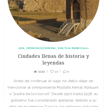
ASIA
CRÓNICAS DE ADRIANA
VUELTA AL MUNDO 2011
Ciudades llenas de historia y
leyendas
8088
10
0
Antes de continuar el viaje, no debo dejar de
mencionar al omnipresente Mustafa Kemal Atatuurk,
o “padre de los turcos”. Desde 1920 hasta 1938, su
gobierno fue considerado ejemplar, debido a su
afán de modernizar Turquía; las reformas radicales