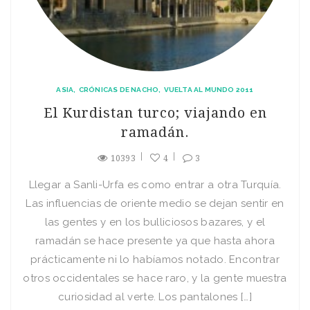
ASIA
CRÓNICAS DE NACHO
VUELTA AL MUNDO 2011
El Kurdistan turco; viajando en
ramadán.
10393
4
3
Llegar a Sanli-Urfa es como entrar a otra Turquía.
Las influencias de oriente medio se dejan sentir en
las gentes y en los bulliciosos bazares, y el
ramadán se hace presente ya que hasta ahora
prácticamente ni lo habíamos notado. Encontrar
otros occidentales se hace raro, y la gente muestra
curiosidad al verte. Los pantalones […]