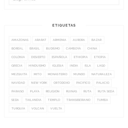
ETIQUETAS
AMAZONAS
ARARAT
ARMENIA
AURORA
BAZAR
BOREAL
BRASIL
BUDISMO
CAMBOYA
CHINA
COLONIA
DESIERTO
ESPAÑOLA
ETHIOPIA
ETIOPIA
GRECIA
HINDUISMO
IGLESIA
INDIA
ISLA
LAGO
MEZQUITA
MITO
MONASTERIO
MUNDO
NATURALEZA
NAVIDAD
NEW YORK
ORTODOXO
PACIFICO
PALACIO
PARAISO
PLAYA
RELIGIÓN
RUINAS
RUTA
RUTA SEDA
SEDA
TAILANDIA
TEMPLO
TRANSIBERIANO
TUMBA
TURQUÍA
VOLCÁN
VUELTA