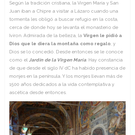
Según la tradición cristiana, la Virgen María y San
Juan iban a Chipre a visitar a Lázaro cuando una
tormenta les obligó a buscar refugio en la costa,
cerca de donde hoy se levanta el monasterio de
Iviron. Admirada de la belleza, la
Virgen le pidió a
Dios que le diera la montaña como regalo
, y
Dios se lo concedió. Desde entonces se le conoce
como el
Jardín de la Virgen María
. Hay constancia
de que desde el siglo IV dC ha habido presencia de
monjes en la península. Y los monjes llevan más de
1500 años dedicados a la vida contemplativa y
ascética desde entonces.