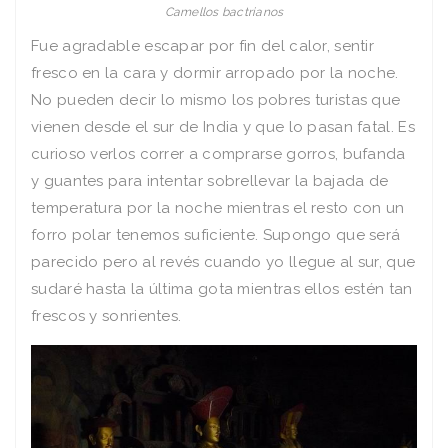
Camellos bactrianos
Fue agradable escapar por fin del calor, sentir
fresco en la cara y dormir arropado por la noche.
No pueden decir lo mismo los pobres turistas que
vienen desde el sur de India y que lo pasan fatal. Es
curioso verlos correr a comprarse gorros, bufanda
y guantes para intentar sobrellevar la bajada de
temperatura por la noche mientras el resto con un
forro polar tenemos suficiente. Supongo que será
parecido pero al revés cuando yo llegue al sur, que
sudaré hasta la última gota mientras ellos estén tan
frescos y sonrientes.