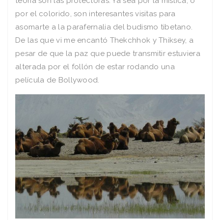
teoría son las protectoras. Ya sea por la mística, o
por el colorido, son interesantes visitas para
asomarte a la parafernalia del budismo tibetano.
De las que vi me encantó Thekchhok y Thiksey, a
pesar de que la paz que puede transmitir estuviera
alterada por el follón de estar rodando una
película de Bollywood.