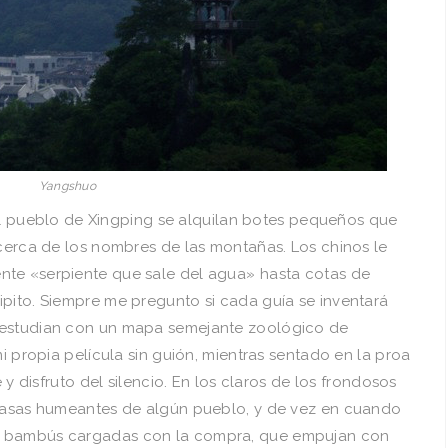
Yangshuo
en el pueblo de Xingping se alquilan botes pequeños que
 acerca de los nombres de las montañas. Los chinos le
te «serpiente que sale del agua» hasta cotas de
ipito. Siempre me pregunto si cada guí­a se inventará
 estudian con un mapa semejante zoológico de
mi propia pelí­cula sin guión, mientras sentado en la proa
e y disfruto del silencio. En los claros de los frondosos
 casas humeantes de algún pueblo, y de vez en cuando
e bambús cargadas con la compra, que empujan con