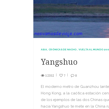
ASIA
CRÓNICAS DE NACHO
VUELTA AL MUNDO 200
Yangshuo
12352
7
0
El moderno metro de Guanzhou (antes
Hong Kong, a la caótica estación centr
de los ejemplos de las dos Chinas que 
hacia Yangshuo te mete en la China r