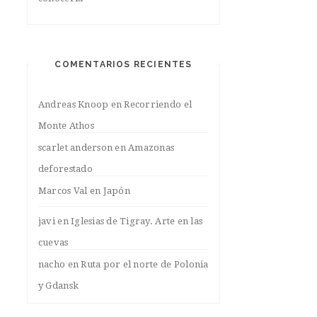
COMENTARIOS RECIENTES
Andreas Knoop
en
Recorriendo el
Monte Athos
scarlet anderson
en
Amazonas
deforestado
Marcos Val
en
Japón
javi
en
Iglesias de Tigray. Arte en las
cuevas
nacho
en
Ruta por el norte de Polonia
y Gdansk