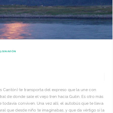
3 SIN AVIÓN
 Cantón) te transporta del expreso que la une con
al de donde sale el viejo tren hacia Guilin. Es otro más
todaví­a conviven. Una vez allí­, el autobús que te lleva
ural que desde niño te imaginabas,
y que da vértigo si la