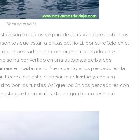
Karst en el rio Li
rstica son los picos de paredes casi verticales cubiertos
n los que están a orillas del rí­o Li, por su reflejo en el
ueta de un pescador con cormoranes recortado en el
l rí­o se ha convertido en una autopista de barcos
cámara en cada mano. Y en cuanto a los pescadores, la
n hecho que esta interesante actividad ya no sea
sino por los turistas. Así­ que los únicos pescadores con
a hasta que la proximidad de algún barco les hace