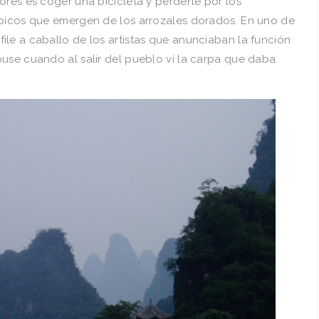
ores es coger una bicicleta y perderte por los
 picos que emergen de los arrozales dorados. En uno de
le a caballo de los artistas que anunciaban la función
puse cuando al salir del pueblo vi la carpa que daba