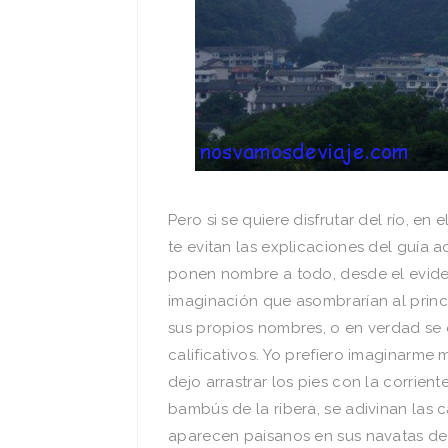
Pero si se quiere disfrutar del rí­o, 
te evitan las explicaciones del guí­a
ponen nombre a todo, desde el eviden
imaginación que asombrarí­an al princ
sus propios nombres, o en verdad se
calificativos. Yo prefiero imaginarme 
dejo arrastrar los pies con la corrient
bambús de la ribera, se adivinan las
aparecen paisanos en sus navatas d