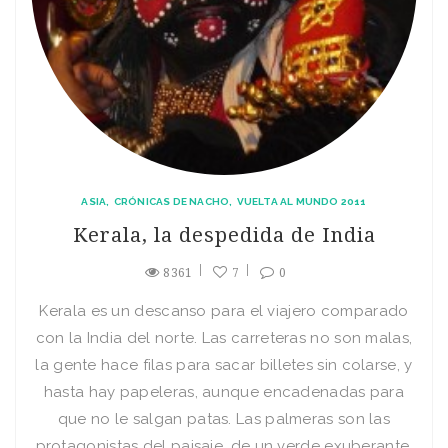
ASIA
CRÓNICAS DE NACHO
VUELTA AL MUNDO 2011
Kerala, la despedida de India
8361
7
0
Kerala es un descanso para el viajero comparado
con la India del norte. Las carreteras no son malas,
la gente hace filas para sacar billetes sin colarse, y
hasta hay papeleras, aunque encadenadas para
que no le salgan patas. Las palmeras son las
protagonistas del paisaje, de un verde exuberante,