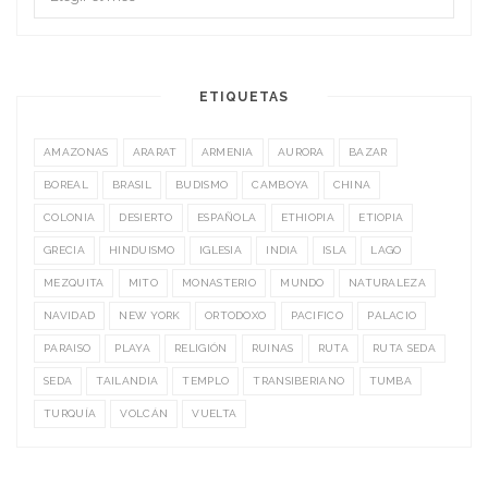
ETIQUETAS
AMAZONAS
ARARAT
ARMENIA
AURORA
BAZAR
BOREAL
BRASIL
BUDISMO
CAMBOYA
CHINA
COLONIA
DESIERTO
ESPAÑOLA
ETHIOPIA
ETIOPIA
GRECIA
HINDUISMO
IGLESIA
INDIA
ISLA
LAGO
MEZQUITA
MITO
MONASTERIO
MUNDO
NATURALEZA
NAVIDAD
NEW YORK
ORTODOXO
PACIFICO
PALACIO
PARAISO
PLAYA
RELIGIÓN
RUINAS
RUTA
RUTA SEDA
SEDA
TAILANDIA
TEMPLO
TRANSIBERIANO
TUMBA
TURQUÍA
VOLCÁN
VUELTA