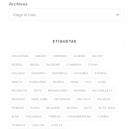
Archivos
ETIQUETAS
AMAZONAS
ARARAT
ARMENIA
AURORA
BAZAR
BOREAL
BRASIL
BUDISMO
CAMBOYA
CHINA
COLONIA
DESIERTO
ESPAÑOLA
ETHIOPIA
ETIOPIA
GRECIA
HINDUISMO
IGLESIA
INDIA
ISLA
LAGO
MEZQUITA
MITO
MONASTERIO
MUNDO
NATURALEZA
NAVIDAD
NEW YORK
ORTODOXO
PACIFICO
PALACIO
PARAISO
PLAYA
RELIGIÓN
RUINAS
RUTA
RUTA SEDA
SEDA
TAILANDIA
TEMPLO
TRANSIBERIANO
TUMBA
TURQUÍA
VOLCÁN
VUELTA