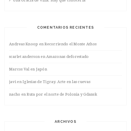
Una Gracia de Villa. Hay que conocerla
COMENTARIOS RECIENTES
Andreas Knoop
en
Recorriendo el Monte Athos
scarlet anderson
en
Amazonas deforestado
Marcos Val
en
Japón
javi
en
Iglesias de Tigray. Arte en las cuevas
nacho
en
Ruta por el norte de Polonia y Gdansk
ARCHIVOS