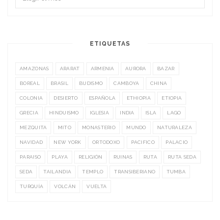
ETIQUETAS
AMAZONAS
ARARAT
ARMENIA
AURORA
BAZAR
BOREAL
BRASIL
BUDISMO
CAMBOYA
CHINA
COLONIA
DESIERTO
ESPAÑOLA
ETHIOPIA
ETIOPIA
GRECIA
HINDUISMO
IGLESIA
INDIA
ISLA
LAGO
MEZQUITA
MITO
MONASTERIO
MUNDO
NATURALEZA
NAVIDAD
NEW YORK
ORTODOXO
PACIFICO
PALACIO
PARAISO
PLAYA
RELIGIÓN
RUINAS
RUTA
RUTA SEDA
SEDA
TAILANDIA
TEMPLO
TRANSIBERIANO
TUMBA
TURQUÍA
VOLCÁN
VUELTA