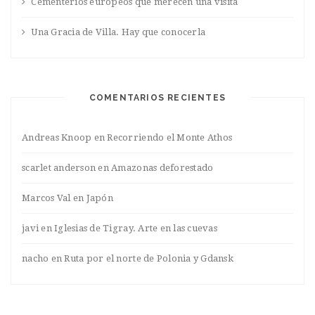
Cementerios europeos que merecen una visita
Una Gracia de Villa. Hay que conocerla
COMENTARIOS RECIENTES
Andreas Knoop
en
Recorriendo el Monte Athos
scarlet anderson
en
Amazonas deforestado
Marcos Val
en
Japón
javi
en
Iglesias de Tigray. Arte en las cuevas
nacho
en
Ruta por el norte de Polonia y Gdansk