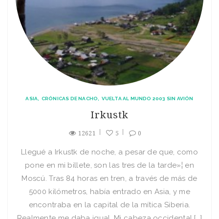
ASIA
CRÓNICAS DE NACHO
VUELTA AL MUNDO 2003 SIN AVIÓN
Irkustk
12621
5
0
Llegué a Irkustk de noche, a pesar de que, como
pone en mi billete, son las tres de la tarde»¦ en
Moscú. Tras 84 horas en tren, a través de más de
5000 kilómetros, habí­a entrado en Asia, y me
encontraba en la capital de la mí­tica Siberia.
Realmente me daba igual. Mi cabeza occidental […]